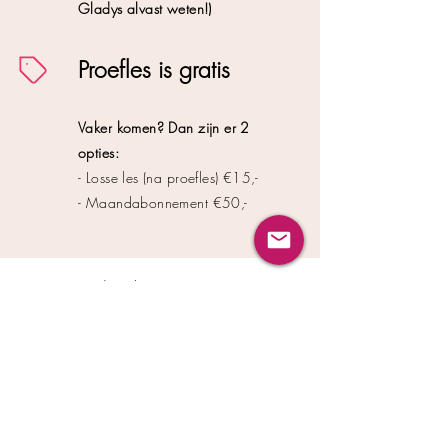
Gladys alvast weten!)
Proefles is gratis
Vaker komen? Dan zijn er 2
opties:
- Losse les (na proefles) €15,-
- M
aandabonnement €50,-
Geregistreerd merk
Privacyverklaring
Algemene voorwaarden consumenten
Algemene voorwaarden bedrijven
Jouw digitale aankoop annuleren
Klachtenprocedure
Licentievoorwaarden trainers