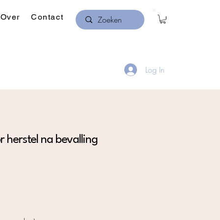
Over
Contact
Log In
r herstel na bevalling