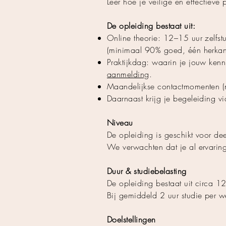
Leer hoe je veilige en effectiev
De opleiding bestaat uit:
Online theorie: 12–15 uur zelfst
(minimaal 90% goed, één herkan
Praktijkdag: waarin je jouw kenni
aanmelding
.
Maandelijkse contactmomenten (ni
Daarnaast krijg je begeleiding 
Niveau
De opleiding is geschikt voor d
We verwachten dat je al ervaring
Duur & studiebelasting
De opleiding bestaat uit circa 12
Bij gemiddeld 2 uur studie per w
Doelstellingen