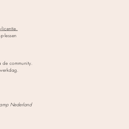
licentie.
p-lessen
ia de community.
werkdag.
otcamp Nederland