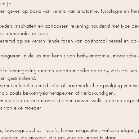
un je:
en geven op basis van kennis van anatomie, fysiologie en her
oeders inschatten en aanpassen rekening houdend met type bev
 en hormonale factoren.
gestemd op de verschillende fasen van postnataal herstel en op 
ntegreren in de les met kennis van baby-anatomie, motorische 
ctvolle lesomgeving creëren waarin moeder en baby zich op hu
en gestimuleerd.
nneer klachten medische of paramedische opvolging vereisen,
als zoals bekkenfysiotherapeuten of verloskundigen.
municeren op een manier die vertrouwen wekt, grenzen respecte
es van elke moeder.
ners, beweegcoaches, fysio’s, kinesitherapeuten, verloskundigen, p
of mensen die gewend zijn om voor de groep te staan.