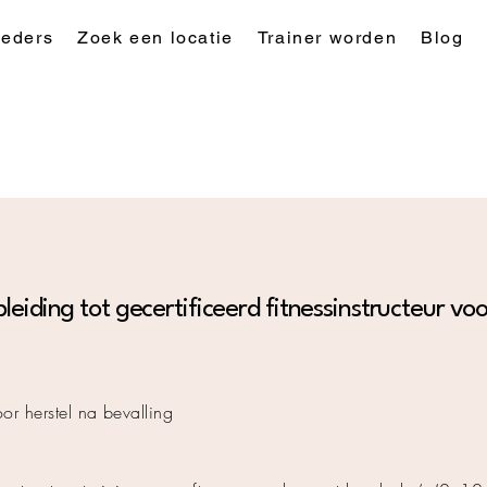
eders
Zoek een locatie
Trainer worden
Blog
eiding tot gecertificeerd fitnessinstructeur voo
oor herstel na bevalling