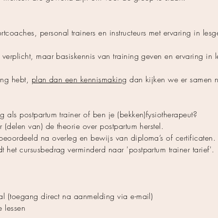
tcoaches, personal trainers en instructeurs met ervaring in lesg
t verplicht, maar basiskennis van training geven en ervaring in
ring hebt,
plan dan een kennismaking
dan kijken we er samen n
ng als postpartum trainer of ben je (bekken)fysiotherapeut?
or (delen van) de theorie over postpartum herstel.
 beoordeeld na overleg en bewijs van diploma’s of certificaten.
dt het cursusbedrag verminderd naar 'postpartum trainer tarief'.
aal (toegang direct na aanmelding via e-mail)
 lessen