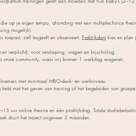
e postpartum trainingen geeft aan moeders met hun baby’s (2–1
udie op je eigen tempo, afronding met een multiplechoice theo
sing mogelijk).
s toepast, zelf lesgeeft en observeert.
Praktijkdag
kies en plan 
et verplicht): voor verdieping, vragen en bijscholing.
via onze community, waar wij binnen 1 werkdag reageren.
eelnemers met minimaal MBO-denk- en werkniveau.
 hebt met het geven van training of het begeleiden van groepe
–15 uur online theorie en één praktijkdag. Totale studiebelasti
eek duurt het traject ongeveer 2 maanden.