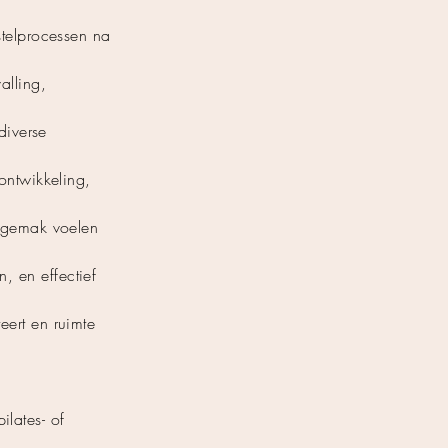
stelprocessen na
alling,
diverse
ontwikkeling,
n gemak voelen
 en effectief
ert en ruimte
ilates- of