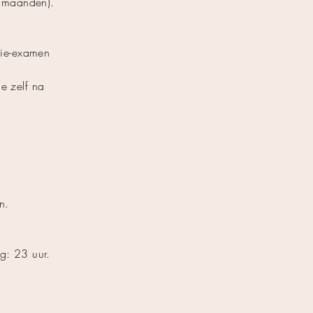
2 maanden).
rie-examen
je zelf na
n.
ng: 23 uur.