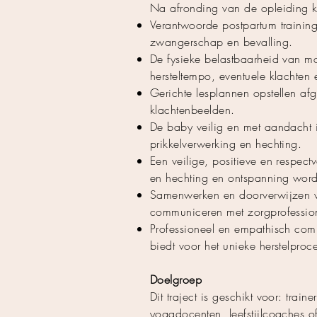
Na afronding van de opleiding k
Verantwoorde postpartum training
zwangerschap en bevalling.
De fysieke belastbaarheid van m
hersteltempo, eventuele klachten
Gerichte lesplannen opstellen af
klachtenbeelden.
De baby veilig en met aandacht i
prikkelverwerking en hechting.
Een veilige, positieve en respe
en hechting en ontspanning word
Samenwerken en doorverwijzen wa
communiceren met zorgprofession
Professioneel en empathisch com
biedt voor het unieke herstelproc
Doelgroep
Dit traject is geschikt voor: trai
yogadocenten, leefstijlcoaches 