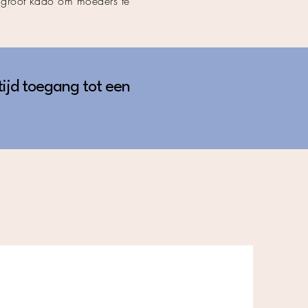
 groot kado om moeders te
tijd toegang tot een