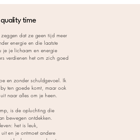
quality time
r zeggen dat ze geen tijd meer
der energie en die laatste
 je je lichaam en energie
ers verdienen het om zich goed
oe en zonder schuldgevoel. Ik
baby ten goede komt, maar ook
t uit naar alles om je heen.
amp, is de opluchting die
van bewegen ontdekken.
even: het is leuk,
 uit en je ontmoet andere