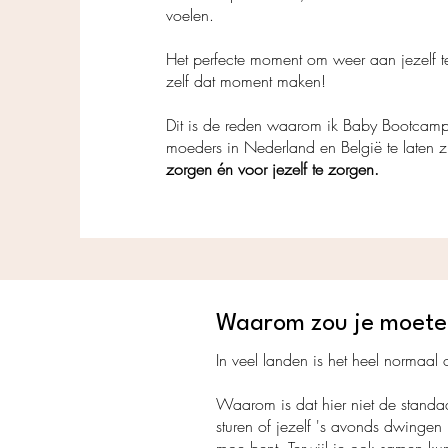
voelen.
Het perfecte moment om weer aan jezelf t
zelf dat moment maken!
Dit is de reden waarom ik Baby Bootcamp
moeders in Nederland en België te laten z
zorgen én voor jezelf te zorgen.
Waarom zou je moeten 
In veel landen is het heel normaal
Waarom is dat hier niet de stan
sturen of jezelf 's avonds dwingen 
moe bent. T
erwijl je ook samen ku