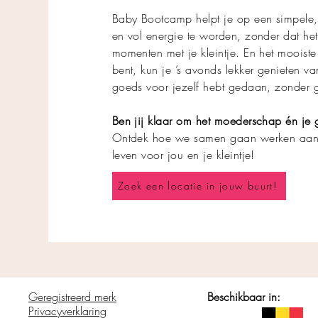
Baby Bootcamp helpt je op een simpele,
en vol energie te worden, zonder dat het
momenten met je kleintje. En het mooist
bent, kun je ’s avonds lekker genieten van
goeds voor jezelf hebt gedaan, zonder 
Ben jij klaar om het moederschap én je
Ontdek hoe we samen gaan werken aan ee
leven voor jou en je kleintje!
Zoek een locatie in jouw buurt!
Geregistreerd merk
Beschikbaar in:
Privacyverklaring