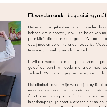
Fit worden onder begeleiding, mét 
Het maakt me gefrustreerd als ik moeders hoo
hebben om te sporten, terwijl ze balen van min
paar kilo’s die maar niet afgaan. Waarom zou
opzij moeten zetten nu er een baby is? Moed
te voelen, zowel fysiek als mentaal.
Ik wil dat moeders kunnen sporten zonder ged
geloof dat een fitte moeder niet alleen haar 
zichzelf. Want als jij je goed voelt, straalt da
Het allerleukste van mijn werk bij Baby Bootc
moeders ervaren als ze deze nieuwe manier 
Sporten met baby past perfect bij hun nieuwe l
laagdrempelig, je hoeft 's avonds niet de deur