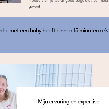
moeders en je wordt goed begeleid. Een heel
geven!
der met een baby heeft binnen 15 minuten reis
.
Mijn ervaring en expertise