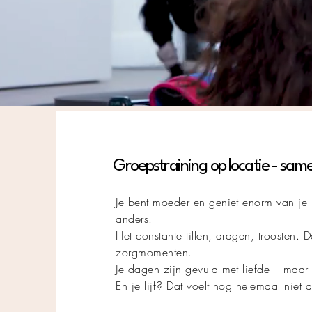
Groepstraining op locatie - sam
Je bent moeder en geniet enorm van je kl
anders.
Het constante tillen, dragen, troosten.
zorgmomenten.
Je dagen zijn gevuld met liefde – maa
En je lijf? Dat voelt nog helemaal niet a