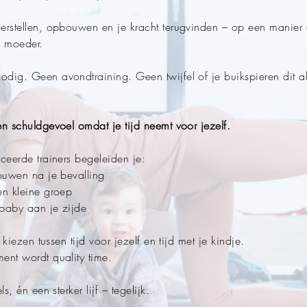
erstellen, opbouwen en je kracht terugvinden – op een manier d
s moeder.
dig. Geen avondtraining. Geen twijfel of je buikspieren dit a
n schuldgevoel omdat je tijd neemt voor jezelf.
ceerde trainers begeleiden je:
bouwen na je bevalling
en kleine groep
baby aan je zijde
e kiezen tussen tijd voor jezelf en tijd met je kindje.
ent wordt quality time.
ls, én een sterker lijf – tegelijk.