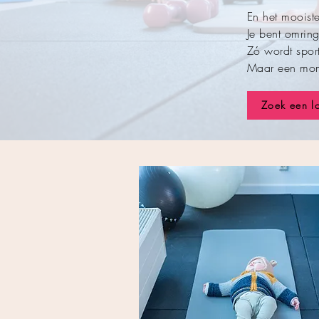
En het mooist
Je bent omrin
Zó wordt sport
Maar een mome
Zoek een l