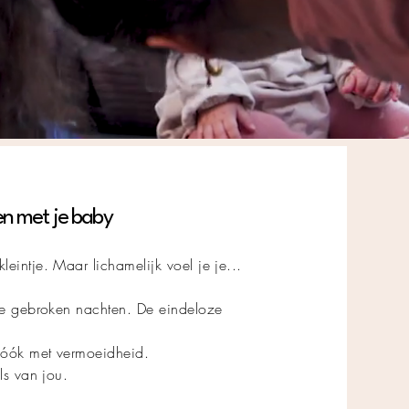
en met je baby
eintje. Maar lichamelijk voel je je...
 De gebroken nachten. De eindeloze
r óók met vermoeidheid.
ls van jou.