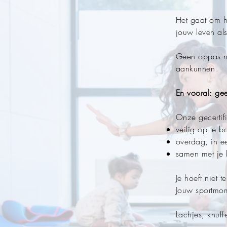
Het gaat om h
jouw leven al
Geen oppas no
aankunnen.
En vooral: gee
Onze gecertifi
veilig op te 
overdag, in e
samen met je 
Je hoeft niet t
Jouw sportmom
Lachjes, knuffe