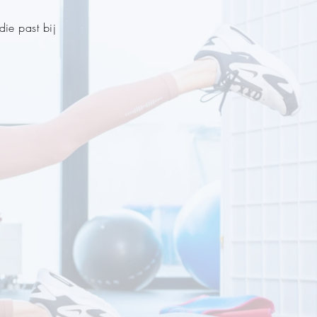
ie past bij
l