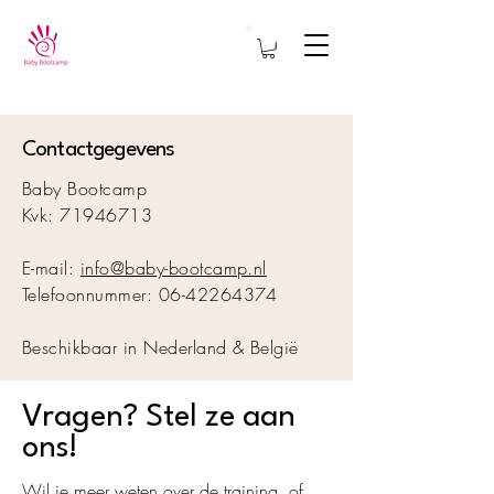
Contactgegevens
Baby Bootcamp
Kvk:
71946713
E-mail:
info@baby-bootcamp.nl
Telefoonnummer:
06-42264374
Beschikbaar in Nederland & België
Vragen? Stel ze aan
ons!
Wil je meer weten over de training, of