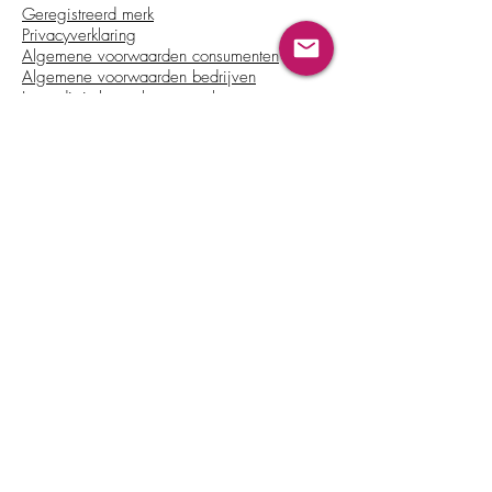
Geregistreerd merk
Privacyverklaring
Algemene voorwaarden consumenten
Algemene voorwaarden bedrijven
Jouw digitale aankoop annuleren
Klachtenprocedure
Licentievoorwaarden trainers
Beschikbaar in:
Contact
info@baby-bootcamp.nl
Baby Bootcamp is officieel
geregistreerd bij het
CRKBO
en is
door UWV gecontracteerd