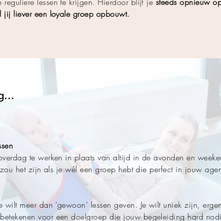
 reguliere lessen te krijgen. Hierdoor blijf je
steeds opnieuw o
l jij liever een loyale groep opbouwt.
g...
ssen
overdag te werken in plaats van altijd in de avonden en weeken
n zou het zijn als je wél een groep hebt die perfect in jouw ag
 wilt meer dan ‘gewoon’ lessen geven. Je wilt uniek zijn, ergen
 betekenen voor een doelgroep die jouw begeleiding hard nodi