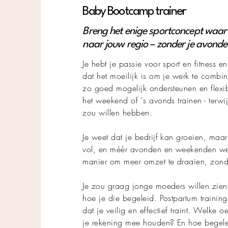
Baby Bootcamp trainer
Breng het enige sportconcept waa
naar jouw regio – zonder je avonde
Je hebt je passie voor sport en fitness 
dat het moeilijk is om je werk te combine
zo goed mogelijk ondersteunen en flexib
het weekend of 's avonds trainen - terwijl
zou willen hebben.
Je weet dat je bedrijf kan groeien, ma
vol, en méér avonden en weekenden wer
manier om meer omzet te draaien, zond
Je zou graag jonge moeders willen zien 
hoe je die begeleid. Postpartum training
dat je veilig en effectief traint. Welk
je rekening mee houden? En hoe begele