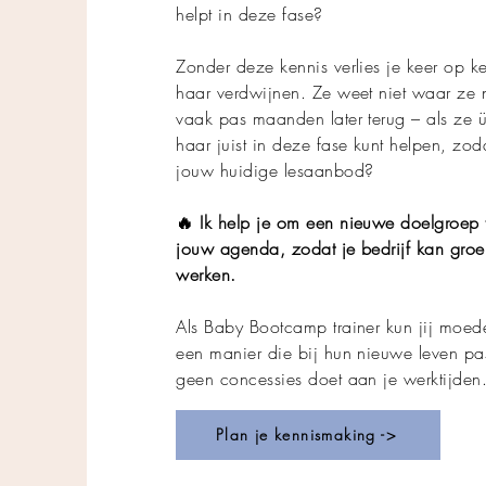
helpt in deze fase?
Zonder deze kennis verlies je keer op ke
haar verdwijnen. Ze weet niet waar ze 
vaak pas maanden later terug – als ze ü
haar juist in deze fase kunt helpen, zo
jouw huidige lesaanbod?
🔥 Ik help je om een nieuwe doelgroep te
jouw agenda, zodat je bedrijf kan gr
werken.
Als Baby Bootcamp trainer kun jij moede
een manier die bij hun nieuwe leven past,
geen concessies doet aan je werktijden
Plan je kennismaking ->