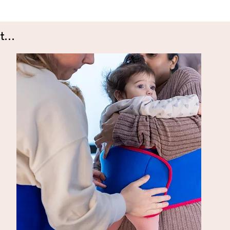
t...
m
,