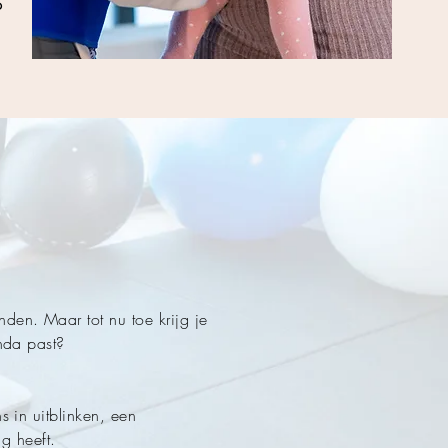
p
den. Maar tot nu toe krijg je
enda past?
s in uitblinken, een
g heeft.