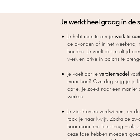
Je werkt heel graag in de 
Je hebt moeite om je
werk te com
de avonden of in het weekend, m
houden. Je voelt dat je altijd a
werk en privé in balans te breng
Je voelt dat je
verdienmodel
vast
maar hoe? Overdag krijg je je l
optie. Je zoekt naar een manier
werken.
Je ziet klanten verdwijnen, en da
raak je haar kwijt. Zodra ze zwan
haar maanden later terug – als ze
deze fase hebben moeders goed