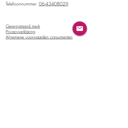
Telefoonnummer:
06-43408029
Geregistreerd merk
Privacyverklaring
Algemene voorwaarden consumenten
Algemene voorwaarden bedrijven
Jouw digitale aankoop annuleren
Klachtenprocedure
Licentievoorwaarden trainers
Beschikbaar in:
Contact
info@baby-bootcamp.nl