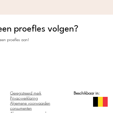
een proefles volgen?
 een proefles aan!
Geregistreerd merk
Beschikbaar in:
Privacyverklaring
Algemene voorwaarden
consumenten