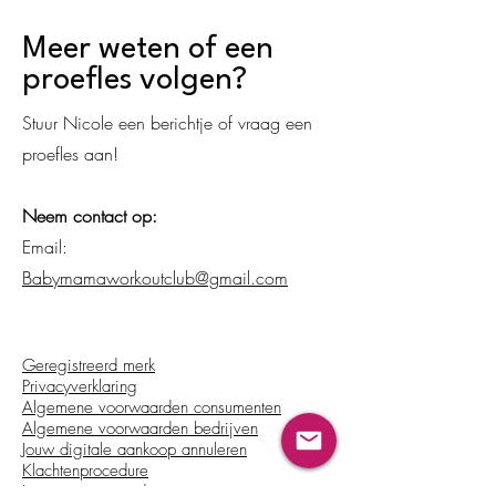
Meer weten of een
proefles volgen?
Stuur Nicole een berichtje of vraag een
proefles aan!
Neem contact op:
Email:
Babymamaworkoutclub@gmail.com
Geregistreerd merk
Privacyverklaring
Algemene voorwaarden consumenten
Algemene voorwaarden bedrijven
Jouw digitale aankoop annuleren
Klachtenprocedure
Licentievoorwaarden trainers